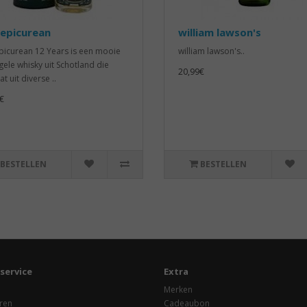
 epicurean
william lawson's
picurean 12 Years is een mooie
william lawson's..
ele whisky uit Schotland die
20,99€
t uit diverse ..
€
BESTELLEN
BESTELLEN
service
Extra
Merken
ren
Cadeaubon