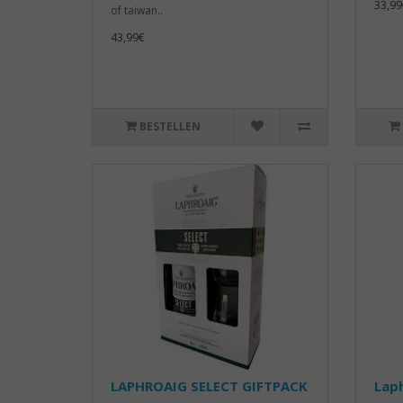
33,99
of taiwan..
43,99€
BESTELLEN
LAPHROAIG SELECT GIFTPACK
Laph