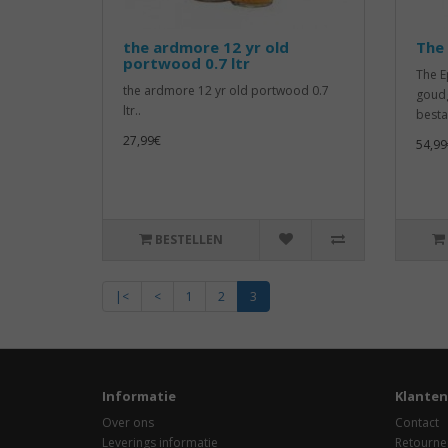
the ardmore 12 yr old
The
portwood 0.7 ltr
The E
the ardmore 12 yr old portwood 0.7
goudg
ltr..
bestaa
27,99€
54,99
BESTELLEN
|<
<
1
2
3
Informatie
Klanten
Over ons
Contact
Leverings informatie
Retourne