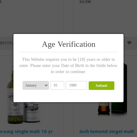
€
84,99€
Age Verification
BESTELLEN
BESTELLEN
This Website requires you to be [18] years or older to
enter. Please enter your Date of Birth in the fields below
in order to continue:
Submit
roaig single malt 10 yr
loch lomond singel malt