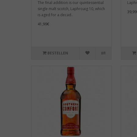
The final addition is our quintessential
Laphr
single malt scotch, Laphroaig 10, which
39,99
is aged for a decad..
41,99€
BESTELLEN